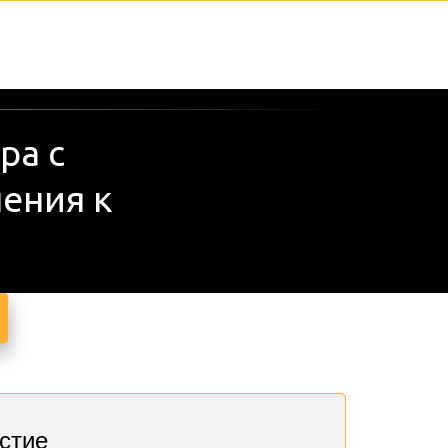
а с 
ния к 
стие